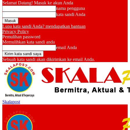
Selamat Datang! Masuk ke akun Anda
nama pengguna
kata sandi Anda
Lupa kata sandi Anda? mendapatkan bantuan
Privacy Policy
Pemulihan password
Memulihkan kata sandi anda
email Anda
Sebuah kata sandi akan dikirimkan ke email Anda.
Skalapost