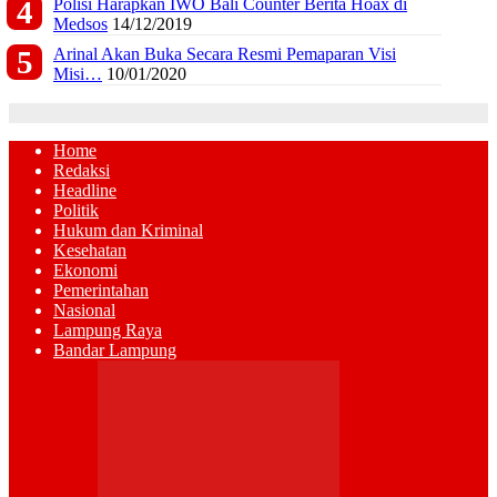
Polisi Harapkan IWO Bali Counter Berita Hoax di
Medsos
14/12/2019
Arinal Akan Buka Secara Resmi Pemaparan Visi
Misi…
10/01/2020
Home
Redaksi
Headline
Politik
Hukum dan Kriminal
Kesehatan
Ekonomi
Pemerintahan
Nasional
Lampung Raya
Bandar Lampung