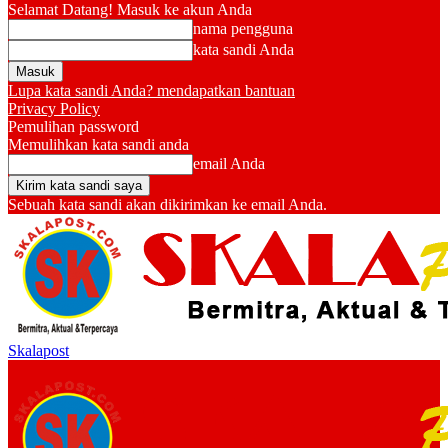
Selamat Datang! Masuk ke akun Anda
nama pengguna
kata sandi Anda
Lupa kata sandi Anda? mendapatkan bantuan
Privacy Policy
Pemulihan password
Memulihkan kata sandi anda
email Anda
Sebuah kata sandi akan dikirimkan ke email Anda.
Skalapost