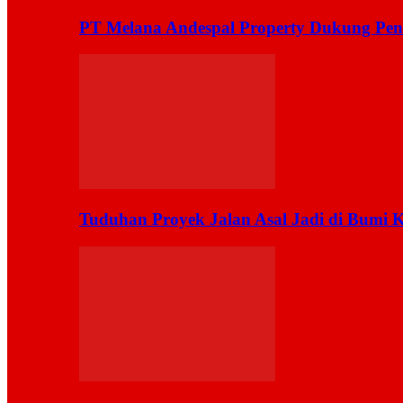
PT Melana Andespal Property Dukung Pen
Tuduhan Proyek Jalan Asal Jadi di Bumi