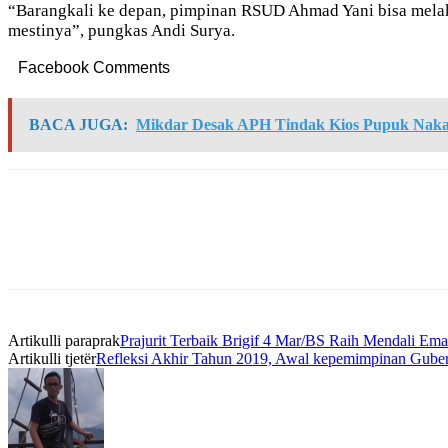
“Barangkali ke depan, pimpinan RSUD Ahmad Yani bisa melaku
mestinya”, pungkas Andi Surya.
Facebook Comments
BACA JUGA:
Mikdar Desak APH Tindak Kios Pupuk Naka
Artikulli paraprak
Prajurit Terbaik Brigif 4 Mar/BS Raih Mendali Ema
Artikulli tjetër
Refleksi Akhir Tahun 2019, Awal kepemimpinan Guber