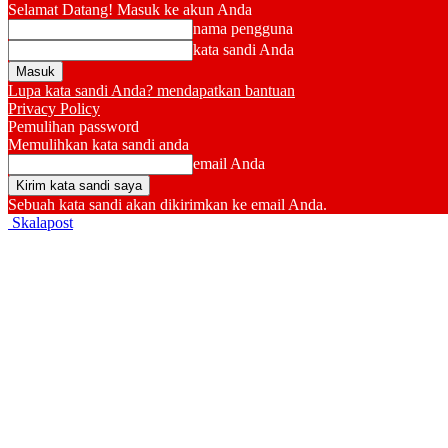
Selamat Datang! Masuk ke akun Anda
nama pengguna
kata sandi Anda
Lupa kata sandi Anda? mendapatkan bantuan
Privacy Policy
Pemulihan password
Memulihkan kata sandi anda
email Anda
Sebuah kata sandi akan dikirimkan ke email Anda.
Skalapost