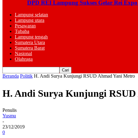
DPD REI Lampung Sukses Gelar Rei Expo
Lampung selatan
Lampung utara
Pesawaran
Tubaba
Lampung tengah
Sumatera Utara
Sumatera Barat
Nasional
Olahraga
Beranda
Politik
H. Andi Surya Kunjungi RSUD Ahmad Yani Metro
H. Andi Surya Kunjungi RSUD
Penulis
Yusmu
-
23/12/2019
0