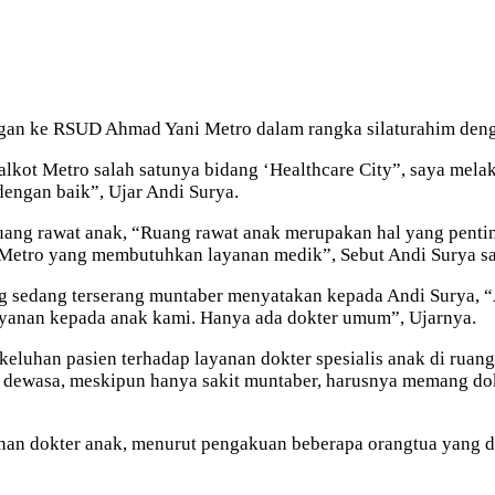
an ke RSUD Ahmad Yani Metro dalam rangka silaturahim dengan 
alkot Metro salah satunya bidang ‘Healthcare City”, saya me
dengan baik”, Ujar Andi Surya.
ruang rawat anak, “Ruang rawat anak merupakan hal yang penting
etro yang membutuhkan layanan medik”, Sebut Andi Surya saat
g sedang terserang muntaber menyatakan kepada Andi Surya, “An
ayanan kepada anak kami. Hanya ada dokter umum”, Ujarnya.
luhan pasien terhadap layanan dokter spesialis anak di ruang
ewasa, meskipun hanya sakit muntaber, harusnya memang dokter
ayanan dokter anak, menurut pengakuan beberapa orangtua yang d