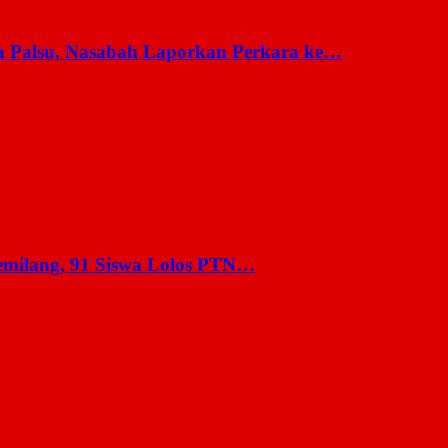
a Palsu, Nasabah Laporkan Perkara ke…
milang, 91 Siswa Lolos PTN…