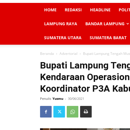
HOME
REDAKSI
HEADLINE
POLI
LAMPUNG RAYA
BANDAR LAMPUNG
SUMATERA UTARA
SUMATERA BARAT
Beranda
Advertorial
Bupati Lampung Tengah Musa
Bupati Lampung Ten
Kendaraan Operasiona
Koordinator P3A Ka
Penulis
Yusmu
-
30/06/2021