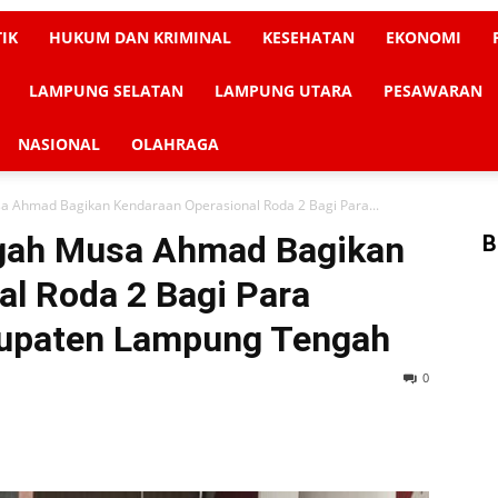
TIK
HUKUM DAN KRIMINAL
KESEHATAN
EKONOMI
LAMPUNG SELATAN
LAMPUNG UTARA
PESAWARAN
NASIONAL
OLAHRAGA
 Ahmad Bagikan Kendaraan Operasional Roda 2 Bagi Para...
gah Musa Ahmad Bagikan
B
l Roda 2 Bagi Para
bupaten Lampung Tengah
0