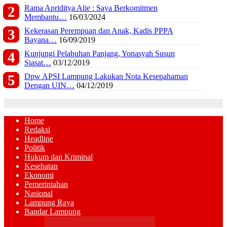
Rama Apriditya Alie : Saya Berkomitmen
Membantu…
16/03/2024
Kekerasan Perempuan dan Anak, Kadis PPPA
Bayana…
16/09/2019
Kunjungi Pelabuhan Panjang, Yonasyah Susun
Siasat…
03/12/2019
Dpw APSI Lampung Lakukan Nota Kesepahaman
Dengan UIN…
04/12/2019
Home
Redaksi
Headline
Politik
Hukum dan Kriminal
Kesehatan
Ekonomi
Pemerintahan
Nasional
Lampung Raya
Bandar Lampung