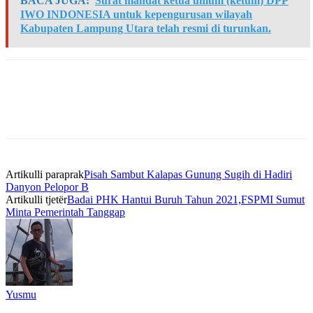
BACA JUGA:
Surat mandat ketua umum (ketum) DPP
IWO INDONESIA untuk kepengurusan wilayah
Kabupaten Lampung Utara telah resmi di turunkan.
Artikulli paraprak
Pisah Sambut Kalapas Gunung Sugih di Hadiri
Danyon Pelopor B
Artikulli tjetër
Badai PHK Hantui Buruh Tahun 2021,FSPMI Sumut
Minta Pemerintah Tanggap
Yusmu