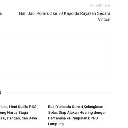
Artikulli tjetër
s
Hari Jadi Polairud ke 70 Kapolda Rayakan Secara
Virtual
S
uas, Heni Susilo PKS:
Budi Yuhanda Soroti Kelangkaan
ng Harus Siaga
Solar, Siap Ajukan Hearing dengan
lasi, Pangan, dan Daya
Pertamina ke Pimpinan DPRD
Lampung