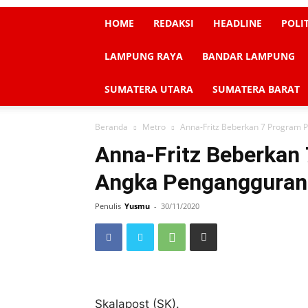
HOME
REDAKSI
HEADLINE
POLI
LAMPUNG RAYA
BANDAR LAMPUNG
SUMATERA UTARA
SUMATERA BARAT
Beranda
Metro
Anna-Fritz Beberkan 7 Program P
Anna-Fritz Beberkan 
Angka Pengangguran 
Penulis
Yusmu
-
30/11/2020
Skalapost (SK).