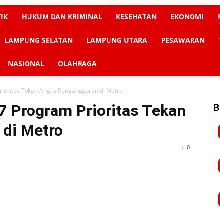
TIK
HUKUM DAN KRIMINAL
KESEHATAN
EKONOMI
LAMPUNG SELATAN
LAMPUNG UTARA
PESAWARAN
NASIONAL
OLAHRAGA
rioritas Tekan Angka Pengangguran di Metro
7 Program Prioritas Tekan
B
di Metro
0