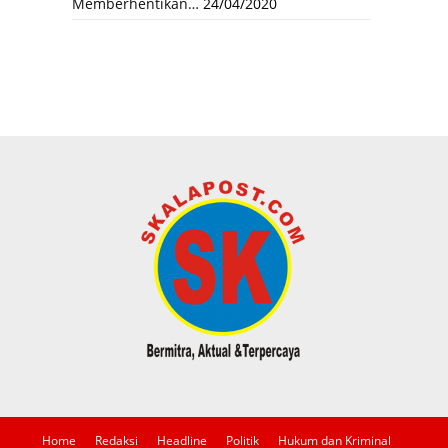
Memberhentikan…
24/04/2020
Home
Redaksi
Headline
Politik
Hukum dan Kriminal