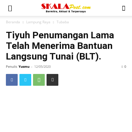
Beranda
Lampung Raya
Tubaba
Tiyuh Penumangan Lama
Telah Menerima Bantuan
Langsung Tunai (BLT).
Penulis
Yusmu
-
12/05/2020
0