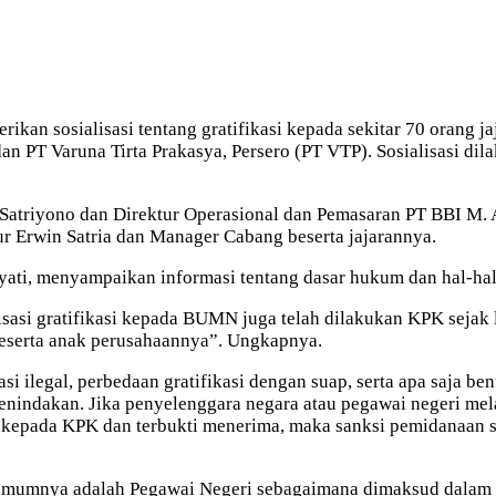
an sosialisasi tentang gratifikasi kepada sekitar 70 orang j
 PT Varuna Tirta Prakasya, Persero (PT VTP). Sosialisasi dil
i Satriyono dan Direktur Operasional dan Pemasaran PT BBI M.
tur Erwin Satria dan Manager Cabang beserta jajarannya.
yati, menyampaikan informasi tentang dasar hukum dan hal-hal te
sasi gratifikasi kepada BUMN juga telah dilakukan KPK seja
beserta anak perusahaannya”. Ungkapnya.
 ilegal, perbedaan gratifikasi dengan suap, serta apa saja ben
 penindakan. Jika penyelenggara negara atau pegawai negeri mel
n kepada KPK dan terbukti menerima, maka sanksi pemidanaan
da umumnya adalah Pegawai Negeri sebagaimana dimaksud dal