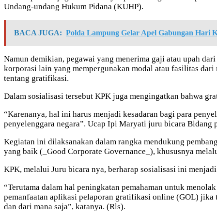
Undang-undang Hukum Pidana (KUHP).
BACA JUGA:
Polda Lampung Gelar Apel Gabungan Hari K
Namun demikian, pegawai yang menerima gaji atau upah dari k
korporasi lain yang mempergunakan modal atau fasilitas dari 
tentang gratifikasi.
Dalam sosialisasi tersebut KPK juga mengingatkan bahwa grat
“Karenanya, hal ini harus menjadi kesadaran bagi para peny
penyelenggara negara”. Ucap Ipi Maryati juru bicara Bidang
Kegiatan ini dilaksanakan dalam rangka mendukung pembangu
yang baik (_Good Corporate Governance_), khususnya melalui
KPK, melalui Juru bicara nya, berharap sosialisasi ini menj
“Terutama dalam hal peningkatan pemahaman untuk menolak se
pemanfaatan aplikasi pelaporan gratifikasi online (GOL) jik
dan dari mana saja”, katanya. (Rls).