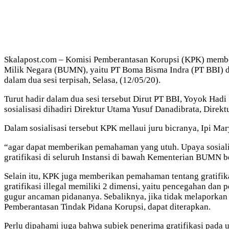
Skalapost.com – Komisi Pemberantasan Korupsi (KPK) memberik
Milik Negara (BUMN), yaitu PT Boma Bisma Indra (PT BBI) dan
dalam dua sesi terpisah, Selasa, (12/05/20).
Turut hadir dalam dua sesi tersebut Dirut PT BBI, Yoyok Had
sosialisasi dihadiri Direktur Utama Yusuf Danadibrata, Direk
Dalam sosialisasi tersebut KPK mellaui juru bicranya, Ipi Mar
“agar dapat memberikan pemahaman yang utuh. Upaya sosiali
gratifikasi di seluruh Instansi di bawah Kementerian BUMN 
Selain itu, KPK juga memberikan pemahaman tentang gratifikasi
gratifikasi illegal memiliki 2 dimensi, yaitu pencegahan dan
gugur ancaman pidananya. Sebaliknya, jika tidak melaporka
Pemberantasan Tindak Pidana Korupsi, dapat diterapkan.
Perlu dipahami juga bahwa subjek penerima gratifikasi pa