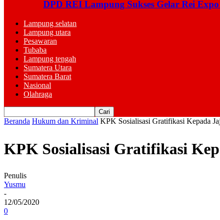
DPD REI Lampung Sukses Gelar Rei Expo
Lampung selatan
Lampung utara
Pesawaran
Tubaba
Lampung tengah
Sumatera Utara
Sumatera Barat
Nasional
Olahraga
Beranda
Hukum dan Kriminal
KPK Sosialisasi Gratifikasi Kepada 
KPK Sosialisasi Gratifikasi K
Penulis
Yusmu
-
12/05/2020
0