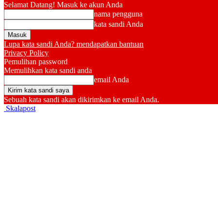
Selamat Datang! Masuk ke akun Anda
nama pengguna
kata sandi Anda
Lupa kata sandi Anda? mendapatkan bantuan
Privacy Policy
Pemulihan password
Memulihkan kata sandi anda
email Anda
Sebuah kata sandi akan dikirimkan ke email Anda.
Skalapost