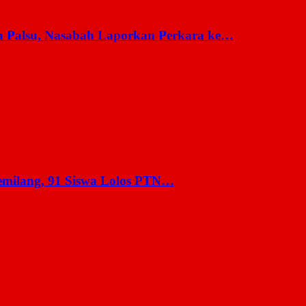
a Palsu, Nasabah Laporkan Perkara ke…
milang, 91 Siswa Lolos PTN…