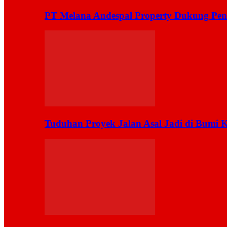
PT Melana Andespal Property Dukung Pen
Tuduhan Proyek Jalan Asal Jadi di Bumi