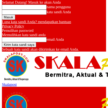
Selamat Datang! Masuk ke akun Anda
nama pengguna
kata sandi Anda
Lupa kata sandi Anda? mendapatkan bantuan
Privacy Policy
Pemulihan password
Memulihkan kata sandi anda
email Anda
Sebuah kata sandi akan dikirimkan ke email Anda.
Skalapost