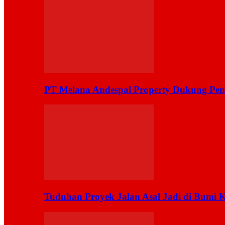
PT Melana Andespal Property Dukung Pen
Tuduhan Proyek Jalan Asal Jadi di Bumi