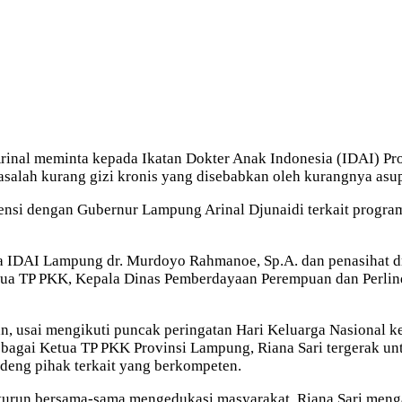
Arinal meminta kepada Ikatan Dokter Anak Indonesia (IDAI) 
asalah kurang gizi kronis yang disebabkan oleh kurangnya asu
nsi dengan Gubernur Lampung Arinal Djunaidi terkait program
a IDAI Lampung dr. Murdoyo Rahmanoe, Sp.A. dan penasihat dr
ua TP PKK, Kepala Dinas Pemberdayaan Perempuan dan Perlind
n, usai mengikuti puncak peringatan Hari Keluarga Nasional ke
ebagai Ketua TP PKK Provinsi Lampung, Riana Sari tergerak 
eng pihak terkait yang berkompeten.
turun bersama-sama mengedukasi masyarakat. Riana Sari menga