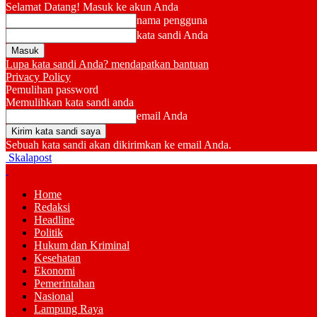
Selamat Datang! Masuk ke akun Anda
nama pengguna
kata sandi Anda
Lupa kata sandi Anda? mendapatkan bantuan
Privacy Policy
Pemulihan password
Memulihkan kata sandi anda
email Anda
Sebuah kata sandi akan dikirimkan ke email Anda.
Skalapost
Home
Redaksi
Headline
Politik
Hukum dan Kriminal
Kesehatan
Ekonomi
Pemerintahan
Nasional
Lampung Raya