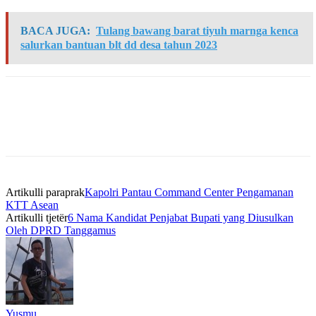
BACA JUGA:
Tulang bawang barat tiyuh marnga kenca
salurkan bantuan blt dd desa tahun 2023
Artikulli paraprak
Kapolri Pantau Command Center Pengamanan
KTT Asean
Artikulli tjetër
6 Nama Kandidat Penjabat Bupati yang Diusulkan
Oleh DPRD Tanggamus
Yusmu