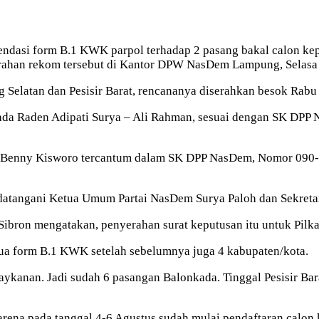
endasi form B.1 KWK parpol terhadap 2 pasang bakal calon ke
han rekom tersebut di Kantor DPW NasDem Lampung, Selasa 
Selatan dan Pesisir Barat, rencananya diserahkan besok Rabu 
 Raden Adipati Surya – Ali Rahman, sesuai dengan SK DPP
 Benny Kisworo tercantum dalam SK DPP NasDem, Nomor 090-K
atangani Ketua Umum Partai NasDem Surya Paloh dan Sekretari
ibron mengatakan, penyerahan surat keputusan itu untuk Pilk
ua form B.1 KWK setelah sebelumnya juga 4 kabupaten/kota.
ykanan. Jadi sudah 6 pasangan Balonkada. Tinggal Pesisir Bar
rena pada tanggal 4-6 Agustus sudah mulai pendaftaran calon 