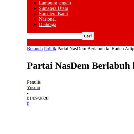
Lampung tengah
Sumatera Utara
Sumatera Barat
Nasional
Olahraga
Beranda
Politik
Partai NasDem Berlabuh ke Raden Adi
Partai NasDem Berlabuh 
Penulis
Yusmu
-
01/09/2020
0