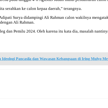
ta serahkan ke calon kepaa daerah,” terangnya.
Adipati Surya didampingi Ali Rahman calon wakilnya mengata
 dengan Ali Rahman.
eg dan Pemilu 2024. Oleh karena itu kata dia, masalah nantin
an Ideologi Pancasila dan Wawasan Kebangsaan di Iring Mulyo Me