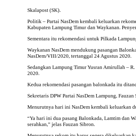
Skalapost (SK).
Politik – Partai NasDem kembali keluarkan rekom
Kabupaten Lampung Timur dan Waykanan. Penyera
Sementara itu rekomendasi untuk Pilkada Lampung 
Waykanan NasDem mendukung pasangan Balonkada
NasDem/VIII/2020, tertanggal 24 Agustus 2020.
Sedangkan Lampung Timur Yusran Amirullah – R.
2020.
Kedua rekomendasi pasangan balonkada itu ditand
Sekretaris DPW Partai NasDem Lampung, Fauzan S
Menurutnya hari ini NasDem kembali keluarkan d
“Ya hari ini dua pasang Balonkada, Lamtim dan Wa
serahkan,” jelas Fauzan Sibron.
Menurutnya rekom itu harus segera dikeluarkan ka