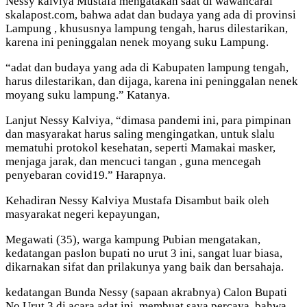
Nessy kalviya Mustafa mengatakan saat di wawancarai
skalapost.com, bahwa adat dan budaya yang ada di provinsi
Lampung , khususnya lampung tengah, harus dilestarikan,
karena ini peninggalan nenek moyang suku Lampung.
“adat dan budaya yang ada di Kabupaten lampung tengah,
harus dilestarikan, dan dijaga, karena ini peninggalan nenek
moyang suku lampung.” Katanya.
Lanjut Nessy Kalviya, “dimasa pandemi ini, para pimpinan
dan masyarakat harus saling mengingatkan, untuk slalu
mematuhi protokol kesehatan, seperti Mamakai masker,
menjaga jarak, dan mencuci tangan , guna mencegah
penyebaran covid19.” Harapnya.
Kehadiran Nessy Kalviya Mustafa Disambut baik oleh
masyarakat negeri kepayungan,
Megawati (35), warga kampung Pubian mengatakan,
kedatangan paslon bupati no urut 3 ini, sangat luar biasa,
dikarnakan sifat dan prilakunya yang baik dan bersahaja.
kedatangan Bunda Nessy (sapaan akrabnya) Calon Bupati
No Urut 3 di acara adat ini, membuat saya percaya, bahwa