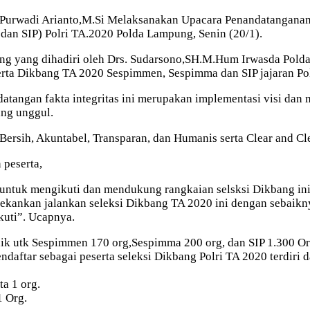
 Purwadi Arianto,M.Si Melaksanakan Upacara Penandatanganan 
dan SIP) Polri TA.2020 Polda Lampung, Senin (20/1).
ng yang dihadiri oleh Drs. Sudarsono,SH.M.Hum Irwasda Pol
rta Dikbang TA 2020 Sespimmen, Sespimma dan SIP jajaran P
ngan fakta integritas ini merupakan implementasi visi dan mi
ng unggul.
rsih, Akuntabel, Transparan, dan Humanis serta Clear and Cle
 peserta,
untuk mengikuti dan mendukung rangkaian selsksi Dikbang ini 
ekankan jalankan seleksi Dikbang TA 2020 ini dengan sebaikny
ikuti”. Ucapnya.
idik utk Sespimmen 170 org,Sespimma 200 org, dan SIP 1.300 Or
aftar sebagai peserta seleksi Dikbang Polri TA 2020 terdiri d
ta 1 org.
1 Org.