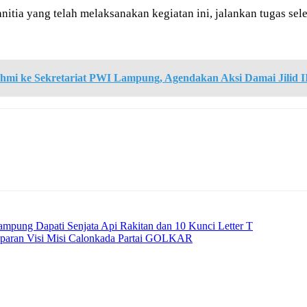
tia yang telah melaksanakan kegiatan ini, jalankan tugas selek
rahmi ke Sekretariat PWI Lampung, Agendakan Aksi Damai Jilid I
ampung Dapati Senjata Api Rakitan dan 10 Kunci Letter T
aparan Visi Misi Calonkada Partai GOLKAR