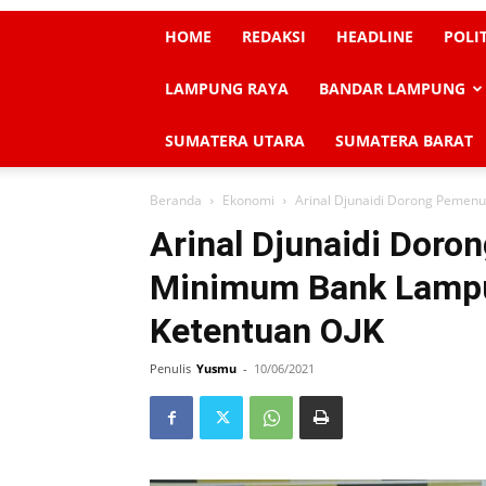
HOME
REDAKSI
HEADLINE
POLI
LAMPUNG RAYA
BANDAR LAMPUNG
SUMATERA UTARA
SUMATERA BARAT
Beranda
Ekonomi
Arinal Djunaidi Dorong Pemenu
Arinal Djunaidi Doro
Minimum Bank Lampu
Ketentuan OJK
Penulis
Yusmu
-
10/06/2021