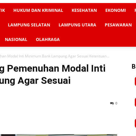
TIK
HUKUM DAN KRIMINAL
KESEHATAN
EKONOMI
LAMPUNG SELATAN
LAMPUNG UTARA
PESAWARAN
NASIONAL
OLAHRAGA
han Modal Inti Minimum Bank Lampung Agar Sesuai Ketentuan...
ng Pemenuhan Modal Inti
B
ng Agar Sesuai
0