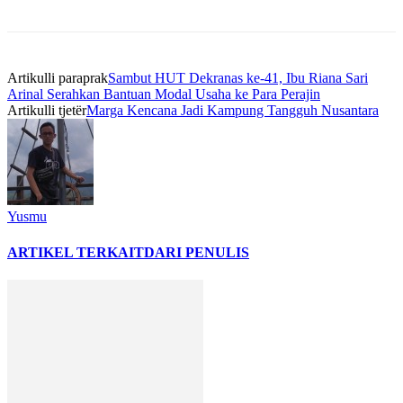
Artikulli paraprak
Sambut HUT Dekranas ke-41, Ibu Riana Sari
Arinal Serahkan Bantuan Modal Usaha ke Para Perajin
Artikulli tjetër
Marga Kencana Jadi Kampung Tangguh Nusantara
Yusmu
ARTIKEL TERKAIT
DARI PENULIS