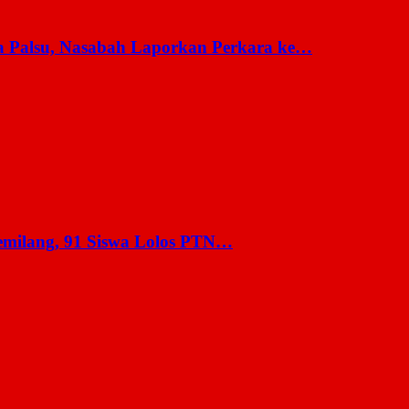
a Palsu, Nasabah Laporkan Perkara ke…
milang, 91 Siswa Lolos PTN…