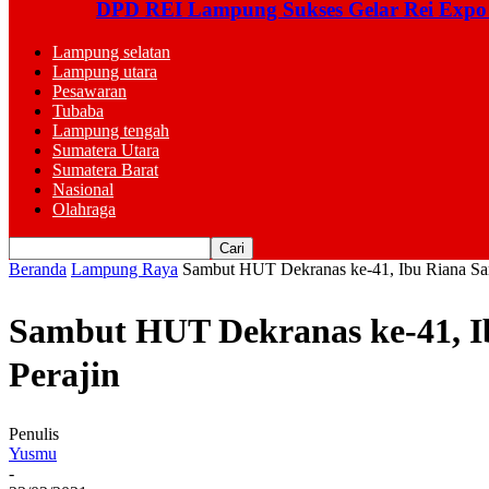
DPD REI Lampung Sukses Gelar Rei Expo
Lampung selatan
Lampung utara
Pesawaran
Tubaba
Lampung tengah
Sumatera Utara
Sumatera Barat
Nasional
Olahraga
Beranda
Lampung Raya
Sambut HUT Dekranas ke-41, Ibu Riana Sar
Sambut HUT Dekranas ke-41, I
Perajin
Penulis
Yusmu
-