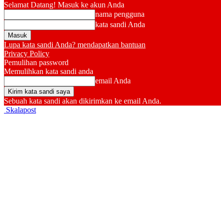
Selamat Datang! Masuk ke akun Anda
nama pengguna
kata sandi Anda
Lupa kata sandi Anda? mendapatkan bantuan
Privacy Policy
Pemulihan password
Memulihkan kata sandi anda
email Anda
Sebuah kata sandi akan dikirimkan ke email Anda.
Skalapost