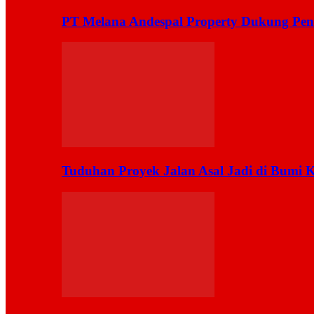
PT Melana Andespal Property Dukung Pen
Tuduhan Proyek Jalan Asal Jadi di Bumi