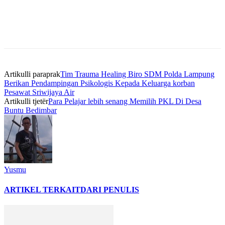
Artikulli paraprak
Tim Trauma Healing Biro SDM Polda Lampung
Berikan Pendampingan Psikologis Kepada Keluarga korban
Pesawat Sriwijaya Air
Artikulli tjetër
Para Pelajar lebih senang Memilih PKL Di Desa
Buntu Bedimbar
Yusmu
ARTIKEL TERKAIT
DARI PENULIS