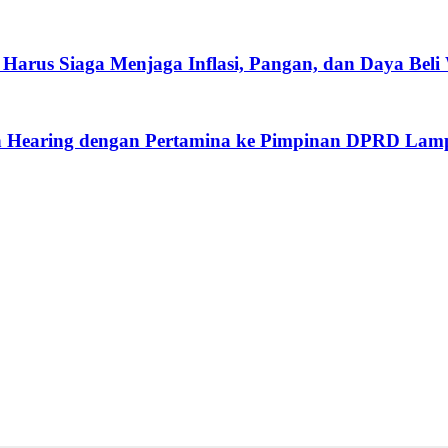
arus Siaga Menjaga Inflasi, Pangan, dan Daya Beli
kan Hearing dengan Pertamina ke Pimpinan DPRD La