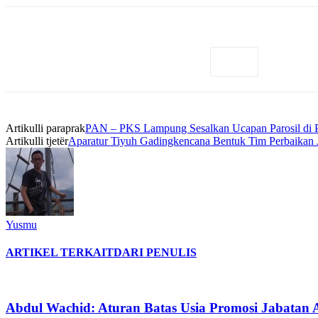
Artikulli paraprak
PAN – PKS Lampung Sesalkan Ucapan Parosil di 
Artikulli tjetër
Aparatur Tiyuh Gadingkencana Bentuk Tim Perbaikan 
Yusmu
ARTIKEL TERKAIT
DARI PENULIS
Abdul Wachid: Aturan Batas Usia Promosi Jabatan A