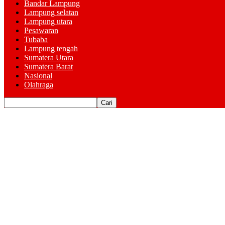
Bandar Lampung
Lampung selatan
Lampung utara
Pesawaran
Tubaba
Lampung tengah
Sumatera Utara
Sumatera Barat
Nasional
Olahraga