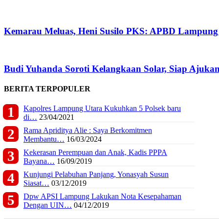
Kemarau Meluas, Heni Susilo PKS: APBD Lampung H
Budi Yuhanda Soroti Kelangkaan Solar, Siap Aju
BERITA TERPOPULER
Kapolres Lampung Utara Kukuhkan 5 Polsek baru
di…
23/04/2021
Rama Apriditya Alie : Saya Berkomitmen
Membantu…
16/03/2024
Kekerasan Perempuan dan Anak, Kadis PPPA
Bayana…
16/09/2019
Kunjungi Pelabuhan Panjang, Yonasyah Susun
Siasat…
03/12/2019
Dpw APSI Lampung Lakukan Nota Kesepahaman
Dengan UIN…
04/12/2019