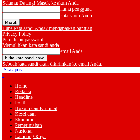
Selamat Datang! Masuk ke akun Anda
nama pengguna
kata sandi Anda
Lupa kata sandi Anda? mendapatkan bantuan
Privacy Policy
Pemulihan password
Memulihkan kata sandi anda
email Anda
Sebuah kata sandi akan dikirimkan ke email Anda.
Skalapost
Home
Redaksi
Headline
Politik
Hukum dan Kriminal
Kesehatan
Ekonomi
Pemerintahan
Nasional
Lampung Raya