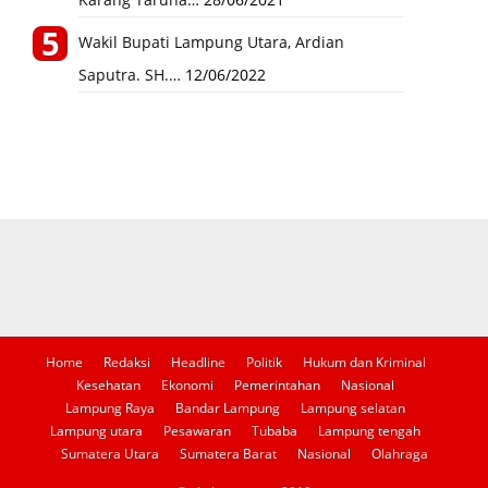
Wakil Bupati Lampung Utara, Ardian
Saputra. SH.…
12/06/2022
Home
Redaksi
Headline
Politik
Hukum dan Kriminal
Kesehatan
Ekonomi
Pemerintahan
Nasional
Lampung Raya
Bandar Lampung
Lampung selatan
Lampung utara
Pesawaran
Tubaba
Lampung tengah
Sumatera Utara
Sumatera Barat
Nasional
Olahraga