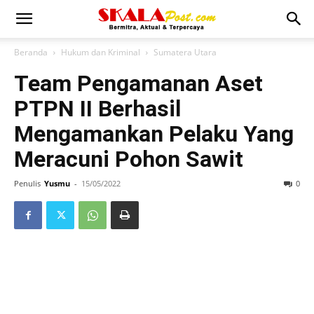
Beranda
Hukum dan Kriminal
Sumatera Utara
Team Pengamanan Aset
PTPN II Berhasil
Mengamankan Pelaku Yang
Meracuni Pohon Sawit
Penulis
Yusmu
-
15/05/2022
0