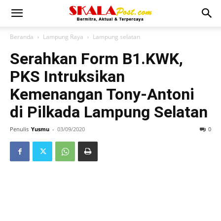
Beranda
Lampung Raya
Lampung selatan
Serahkan Form B1.KWK,
PKS Intruksikan
Kemenangan Tony-Antoni
di Pilkada Lampung Selatan
Penulis
Yusmu
-
03/09/2020
0