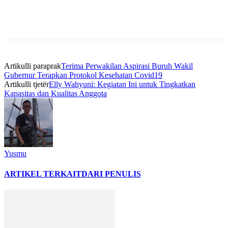
Artikulli paraprak
Terima Perwakilan Aspirasi Buruh Wakil
Gubernur Terapkan Protokol Kesehatan Covid19
Artikulli tjetër
Elly Wahyuni: Kegiatan Ini untuk Tingkatkan
Kapasitas dan Kualitas Anggota
Yusmu
ARTIKEL TERKAIT
DARI PENULIS