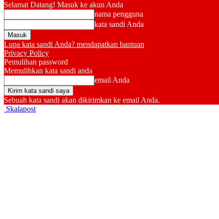
Selamat Datang! Masuk ke akun Anda
nama pengguna
kata sandi Anda
Lupa kata sandi Anda? mendapatkan bantuan
Privacy Policy
Pemulihan password
Memulihkan kata sandi anda
email Anda
Sebuah kata sandi akan dikirimkan ke email Anda.
Skalapost