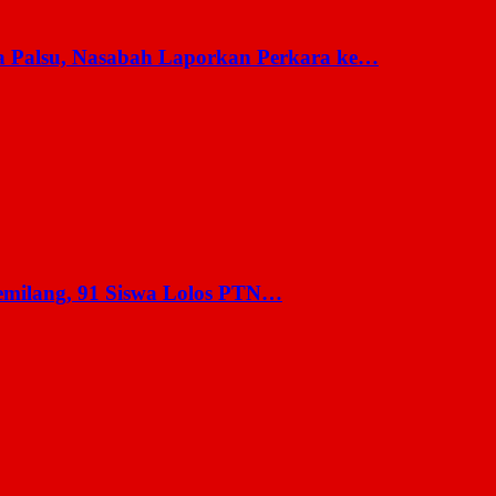
a Palsu, Nasabah Laporkan Perkara ke…
milang, 91 Siswa Lolos PTN…