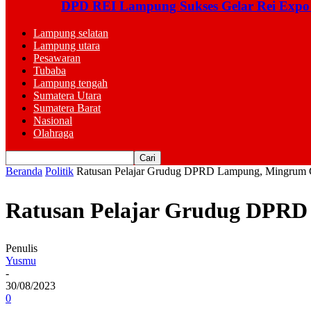
DPD REI Lampung Sukses Gelar Rei Expo
Lampung selatan
Lampung utara
Pesawaran
Tubaba
Lampung tengah
Sumatera Utara
Sumatera Barat
Nasional
Olahraga
Beranda
Politik
Ratusan Pelajar Grudug DPRD Lampung, Mingrum G
Ratusan Pelajar Grudug DPRD
Penulis
Yusmu
-
30/08/2023
0