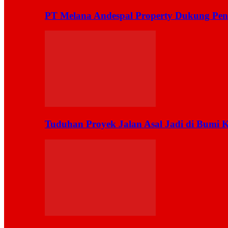
PT Melana Andespal Property Dukung Pen
Tuduhan Proyek Jalan Asal Jadi di Bumi