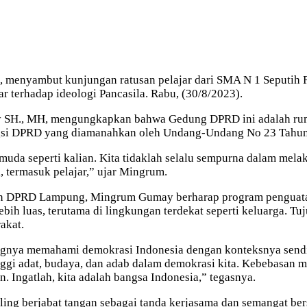
menyambut kunjungan ratusan pelajar dari SMA N 1 Seputih 
r terhadap ideologi Pancasila. Rabu, (30/8/2023).
., MH, mengungkapkan bahwa Gedung DPRD ini adalah rumah b
ungsi DPRD yang diamanahkan oleh Undang-Undang No 23 Tahun
uda seperti kalian. Kita tidaklah selalu sempurna dalam melak
, termasuk pelajar,” ujar Mingrum.
an DPRD Lampung, Mingrum Gumay berharap program penguatan P
lebih luas, terutama di lingkungan terdekat seperti keluarga. 
akat.
ingnya memahami demokrasi Indonesia dengan konteksnya sendi
inggi adat, budaya, dan adab dalam demokrasi kita. Kebebasan
 Ingatlah, kita adalah bangsa Indonesia,” tegasnya.
ling berjabat tangan sebagai tanda kerjasama dan semangat be