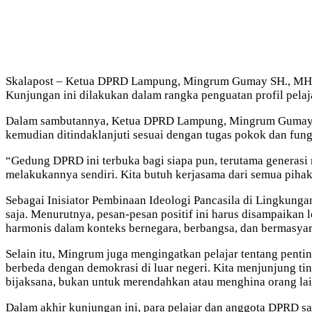
Skalapost – Ketua DPRD Lampung, Mingrum Gumay SH., MH, 
Kunjungan ini dilakukan dalam rangka penguatan profil pelaja
Dalam sambutannya, Ketua DPRD Lampung, Mingrum Gumay SH
kemudian ditindaklanjuti sesuai dengan tugas pokok dan f
“Gedung DPRD ini terbuka bagi siapa pun, terutama generasi m
melakukannya sendiri. Kita butuh kerjasama dari semua pihak
Sebagai Inisiator Pembinaan Ideologi Pancasila di Lingkung
saja. Menurutnya, pesan-pesan positif ini harus disampaikan 
harmonis dalam konteks bernegara, berbangsa, dan bermasyar
Selain itu, Mingrum juga mengingatkan pelajar tentang pent
berbeda dengan demokrasi di luar negeri. Kita menjunjung t
bijaksana, bukan untuk merendahkan atau menghina orang lain.
Dalam akhir kunjungan ini, para pelajar dan anggota DPRD sa