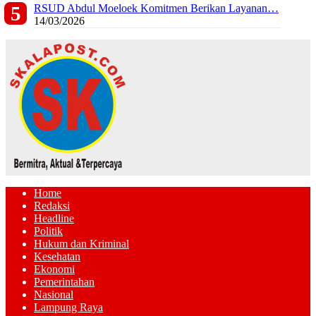
RSUD Abdul Moeloek Komitmen Berikan Layanan…
14/03/2026
Home
Redaksi
Headline
Politik
Hukum dan Kriminal
Kesehatan
Ekonomi
Pemerintahan
Nasional
Lampung Raya