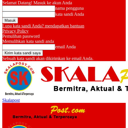
Selamat Datang! Masuk ke akun Anda
nama pengguna
kata sandi Anda
Lupa kata sandi Anda? mendapatkan bantuan
Privacy Policy
Pemulihan password
Memulihkan kata sandi anda
email Anda
Sebuah kata sandi akan dikirimkan ke email Anda.
Skalapost