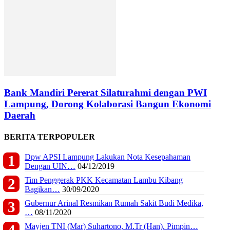
Bank Mandiri Pererat Silaturahmi dengan PWI
Lampung, Dorong Kolaborasi Bangun Ekonomi
Daerah
BERITA TERPOPULER
Dpw APSI Lampung Lakukan Nota Kesepahaman
Dengan UIN…
04/12/2019
Tim Penggerak PKK Kecamatan Lambu Kibang
Bagikan…
30/09/2020
Gubernur Arinal Resmikan Rumah Sakit Budi Medika,
…
08/11/2020
Mayjen TNI (Mar) Suhartono, M.Tr (Han). Pimpin…