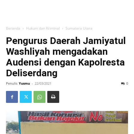
Beranda
Hukum dan Kriminal
Sumatera Utara
Pengurus Daerah Jamiyatul
Washliyah mengadakan
Audensi dengan Kapolresta
Deliserdang
Penulis
Yusmu
-
22/03/2021
0