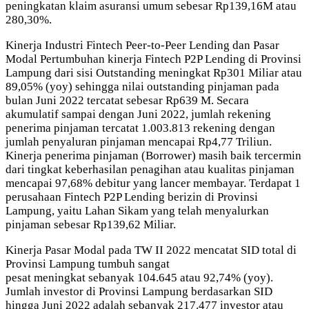
peningkatan klaim asuransi umum sebesar Rp139,16M atau
280,30%.
Kinerja Industri Fintech Peer-to-Peer Lending dan Pasar
Modal Pertumbuhan kinerja Fintech P2P Lending di Provinsi
Lampung dari sisi Outstanding meningkat Rp301 Miliar atau
89,05% (yoy) sehingga nilai outstanding pinjaman pada
bulan Juni 2022 tercatat sebesar Rp639 M. Secara
akumulatif sampai dengan Juni 2022, jumlah rekening
penerima pinjaman tercatat 1.003.813 rekening dengan
jumlah penyaluran pinjaman mencapai Rp4,77 Triliun.
Kinerja penerima pinjaman (Borrower) masih baik tercermin
dari tingkat keberhasilan penagihan atau kualitas pinjaman
mencapai 97,68% debitur yang lancer membayar. Terdapat 1
perusahaan Fintech P2P Lending berizin di Provinsi
Lampung, yaitu Lahan Sikam yang telah menyalurkan
pinjaman sebesar Rp139,62 Miliar.
Kinerja Pasar Modal pada TW II 2022 mencatat SID total di
Provinsi Lampung tumbuh sangat
pesat meningkat sebanyak 104.645 atau 92,74% (yoy).
Jumlah investor di Provinsi Lampung berdasarkan SID
hingga Juni 2022 adalah sebanyak 217.477 investor atau