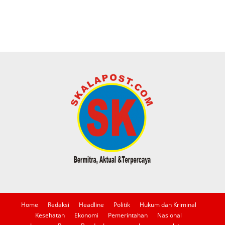
Home
Redaksi
Headline
Politik
Hukum dan Kriminal
Kesehatan
Ekonomi
Pemerintahan
Nasional