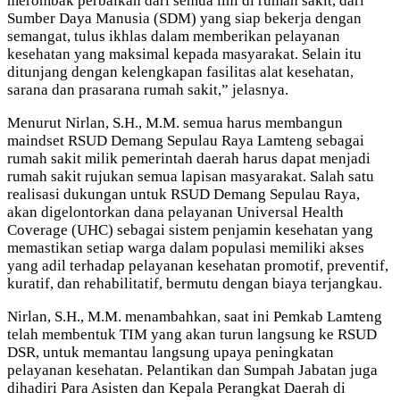
merombak perbaikan dari semua lini di rumah sakit, dari
Sumber Daya Manusia (SDM) yang siap bekerja dengan
semangat, tulus ikhlas dalam memberikan pelayanan
kesehatan yang maksimal kepada masyarakat. Selain itu
ditunjang dengan kelengkapan fasilitas alat kesehatan,
sarana dan prasarana rumah sakit,” jelasnya.
Menurut Nirlan, S.H., M.M. semua harus membangun
maindset RSUD Demang Sepulau Raya Lamteng sebagai
rumah sakit milik pemerintah daerah harus dapat menjadi
rumah sakit rujukan semua lapisan masyarakat. Salah satu
realisasi dukungan untuk RSUD Demang Sepulau Raya,
akan digelontorkan dana pelayanan Universal Health
Coverage (UHC) sebagai sistem penjamin kesehatan yang
memastikan setiap warga dalam populasi memiliki akses
yang adil terhadap pelayanan kesehatan promotif, preventif,
kuratif, dan rehabilitatif, bermutu dengan biaya terjangkau.
Nirlan, S.H., M.M. menambahkan, saat ini Pemkab Lamteng
telah membentuk TIM yang akan turun langsung ke RSUD
DSR, untuk memantau langsung upaya peningkatan
pelayanan kesehatan. Pelantikan dan Sumpah Jabatan juga
dihadiri Para Asisten dan Kepala Perangkat Daerah di