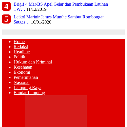
Brigif 4 Mar/BS Apel Gelar dan Pembukaan Latihan
TW…
11/12/2019
Letkol Marinir James Munthe Sambut Rombongan
Satgas…
10/01/2020
Home
Redaksi
Headline
Politik
Hukum dan Kriminal
Kesehatan
Ekonomi
Pemerintahan
Nasional
Lampung Raya
Bandar Lampung