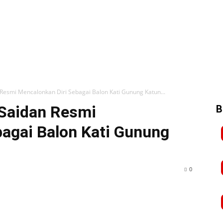
 Resmi Mencalonkan Diri Sebagai Balon Kati Gunung Katun...
 Saidan Resmi
B
agai Balon Kati Gunung
0