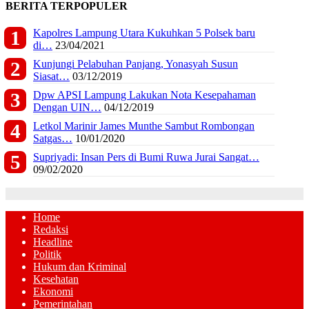
BERITA TERPOPULER
Kapolres Lampung Utara Kukuhkan 5 Polsek baru
di…
23/04/2021
Kunjungi Pelabuhan Panjang, Yonasyah Susun
Siasat…
03/12/2019
Dpw APSI Lampung Lakukan Nota Kesepahaman
Dengan UIN…
04/12/2019
Letkol Marinir James Munthe Sambut Rombongan
Satgas…
10/01/2020
Supriyadi: Insan Pers di Bumi Ruwa Jurai Sangat…
09/02/2020
Home
Redaksi
Headline
Politik
Hukum dan Kriminal
Kesehatan
Ekonomi
Pemerintahan