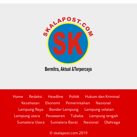
Home
Redaksi
Headline
Politik
Hukum dan Kriminal
Kesehatan
Ekonomi
Pemerintahan
Nasional
Lampung Raya
Bandar Lampung
Lampung selatan
Lampung utara
Pesawaran
Tubaba
Lampung tengah
Sumatera Utara
Sumatera Barat
Nasional
Olahraga
© skalapost.com 2019