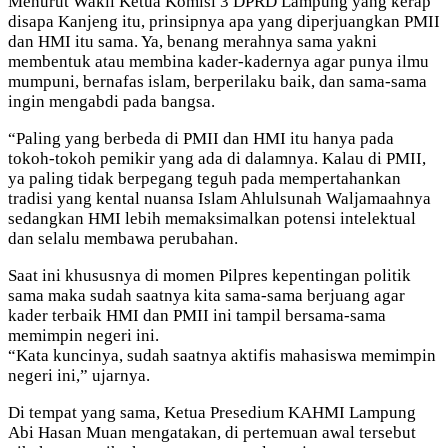
Menurut Wakil Ketua Komisi 3 DPRD Lampung yang kerap
disapa Kanjeng itu, prinsipnya apa yang diperjuangkan PMII
dan HMI itu sama. Ya, benang merahnya sama yakni
membentuk atau membina kader-kadernya agar punya ilmu
mumpuni, bernafas islam, berperilaku baik, dan sama-sama
ingin mengabdi pada bangsa.
“Paling yang berbeda di PMII dan HMI itu hanya pada
tokoh-tokoh pemikir yang ada di dalamnya. Kalau di PMII,
ya paling tidak berpegang teguh pada mempertahankan
tradisi yang kental nuansa Islam Ahlulsunah Waljamaahnya
sedangkan HMI lebih memaksimalkan potensi intelektual
dan selalu membawa perubahan.
Saat ini khususnya di momen Pilpres kepentingan politik
sama maka sudah saatnya kita sama-sama berjuang agar
kader terbaik HMI dan PMII ini tampil bersama-sama
memimpin negeri ini.
“Kata kuncinya, sudah saatnya aktifis mahasiswa memimpin
negeri ini,” ujarnya.
Di tempat yang sama, Ketua Presedium KAHMI Lampung
Abi Hasan Muan mengatakan, di pertemuan awal tersebut