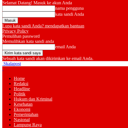
Selamat Datang! Masuk ke akun Anda
nama pengguna
kata sandi Anda
Lupa kata sandi Anda? mendapatkan bantuan
Privacy Policy
Pemulihan password
Memulihkan kata sandi anda
email Anda
Sebuah kata sandi akan dikirimkan ke email Anda.
Skalapost
Home
Redaksi
Headline
Politik
Hukum dan Kriminal
Kesehatan
Ekonomi
Pemerintahan
Nasional
Lampung Raya