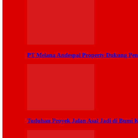
PT Melana Andespal Property Dukung Pen
Tuduhan Proyek Jalan Asal Jadi di Bumi