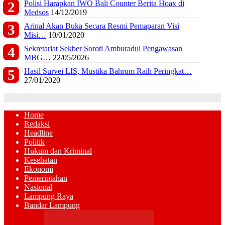
Polisi Harapkan IWO Bali Counter Berita Hoax di
Medsos
14/12/2019
Arinal Akan Buka Secara Resmi Pemaparan Visi
Misi…
10/01/2020
Sekretariat Sekber Soroti Amburadul Pengawasan
MBG…
22/05/2026
Hasil Survei LIS, Mustika Bahrum Raih Peringkat…
27/01/2020
Home
Redaksi
Headline
Politik
Hukum dan Kriminal
Kesehatan
Ekonomi
Pemerintahan
Nasional
Lampung Raya
Bandar Lampung