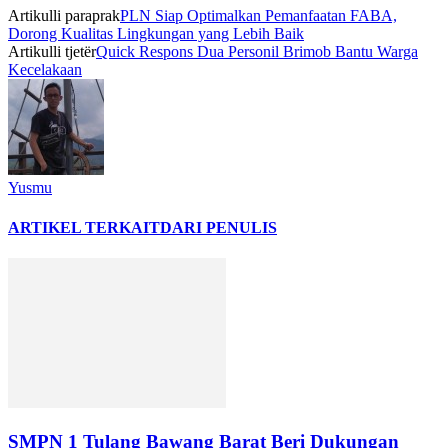
Artikulli paraprak
PLN Siap Optimalkan Pemanfaatan FABA,
Dorong Kualitas Lingkungan yang Lebih Baik
Artikulli tjetër
Quick Respons Dua Personil Brimob Bantu Warga
Kecelakaan
Yusmu
ARTIKEL TERKAIT
DARI PENULIS
SMPN 1 Tulang Bawang Barat Beri Dukungan