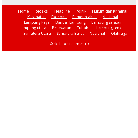
Home
Redaksi
Headline
Politik
Hukum dan Kriminal
Kesehatan
Ekonomi
Pemerintahan
Nasional
Lampung Raya
Bandar Lampung
Lampung selatan
Lampung utara
Pesawaran
Tubaba
Lampung tengah
Sumatera Utara
Sumatera Barat
Nasional
Olahraga
© skalapost.com 2019