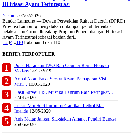
Hilirisasi Ayam Terintegrasi
Yusmu
-
07/02/2026
Bandar Lampung — Dewan Perwakilan Rakyat Daerah (DPRD)
Provinsi Lampung menyatakan dukungan penuh terhadap
pelaksanaan Groundbreaking Program Pengembangan Hilirisasi
Ayam Terintegrasi sebagai bagian dari...
1
2
3
4
...
110
Halaman 3 dari 110
BERITA TERPOPULER
Polisi Harapkan IWO Bali Counter Berita Hoax di
Medsos
14/12/2019
Arinal Akan Buka Secara Resmi Pemaparan Visi
Misi…
10/01/2020
Hasil Survei LIS, Mustika Bahrum Raih Peringkat…
27/01/2020
Letkol Mar Suci Purnomo Gantikan Letkol Mar
Imanda
12/05/2020
Anis Matta: Jangan Sia-siakan Amanat Pendiri Bangsa
25/06/2020