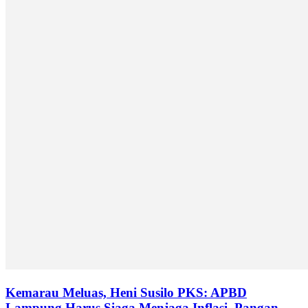
Kemarau Meluas, Heni Susilo PKS: APBD
Lampung Harus Siaga Menjaga Inflasi, Pangan,