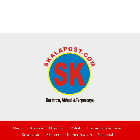
Home
Redaksi
Headline
Politik
Hukum dan Kriminal
Kesehatan
Ekonomi
Pemerintahan
Nasional