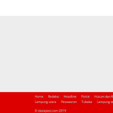
Home
Redaksi
Headline
Politik
Hukum dan K
Lampung utara
Pesawaran
Tubaba
Lampung t
© skalapost.com 2019