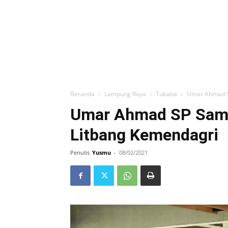
Beranda
Lampung Raya
Tubaba
Umar Ahmad S
Umar Ahmad SP Samb
Litbang Kemendagri
Penulis
Yusmu
-
08/02/2021