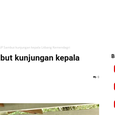
P Sambut kunjungan kepala Litbang Kemendagri
ut kunjungan kepala
B
0