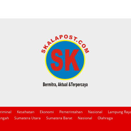
riminal
Kesehatan
Ekonomi
Pemerintahan
Nasional
Lampung Ray
engah
Sumatera Utara
Sumatera Barat
Nasional
Olahraga