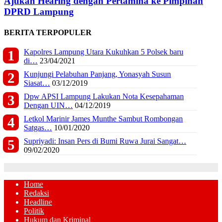
Ajukan Hearing dengan Pertamina ke Pimpinan
DPRD Lampung
BERITA TERPOPULER
Kapolres Lampung Utara Kukuhkan 5 Polsek baru
di…
23/04/2021
Kunjungi Pelabuhan Panjang, Yonasyah Susun
Siasat…
03/12/2019
Dpw APSI Lampung Lakukan Nota Kesepahaman
Dengan UIN…
04/12/2019
Letkol Marinir James Munthe Sambut Rombongan
Satgas…
10/01/2020
Supriyadi: Insan Pers di Bumi Ruwa Jurai Sangat…
09/02/2020
Home
Redaksi
Headline
Politik
Hukum dan Kriminal