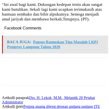
“Ini awal bagi kami. Dukungan kedepan tentu akan sangat
kami butuhkan. Sekali lagi kami ucapkan terimakasih atas
bantuan sembako dan bibit alpukatnya. Semoga menjadi
amal jariyah dan membawa berkah,Tutupnya. (PT).
Facebook Comments
BACA JUGA:
Pansus Rumuskan Tiga Masalah LKPj
Pemprov Lampung Tahun 2020
Artikulli paraprak
Drs. H. Lekok, M.M., Melantik 28 Pejabat
Administrator
Artikulli tjetër
Penista agama dijerat dengan undang-undang ITE