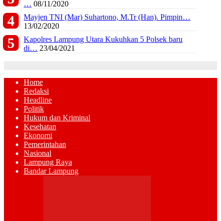
…
08/11/2020
Mayjen TNI (Mar) Suhartono, M.Tr (Han). Pimpin…
13/02/2020
Kapolres Lampung Utara Kukuhkan 5 Polsek baru
di…
23/04/2021
Home
Redaksi
Headline
Politik
Hukum dan Kriminal
Kesehatan
Ekonomi
Pemerintahan
Nasional
Lampung Raya
Bandar Lampung