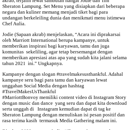
akrab, terjalin lewat sambutan hangat Jodie dan Tim
Sheraton Lampung. Set Menu yang disiapkan dari beberapa
negara dan kuliner memang menjadi tiket bagi para
undangan berkeleiling dunia dan menikmati menu istimewa
Chef Aulia.
Jodie (Sapaan akrab) menjelaskan, “Acara ini diprakarsai
oleh Marriott International berupa kampanye, untuk
memberikan inspirasi bagi karyawan, tamu dan juga
komunitas sekeliling, agar tetap bersemangat dengan
memberikan apresiasi atas apa yang sudah kita jalani selama
tahun 2021 ini.” Ungkapnya.
Kampanye dengan slogan #travelmakesusthankful. Adahal
kampanye seru bagi para tamu dan karyawan lewat
unggahan Social Media dengan hashtag
#TravelMakesUsThankful
#MarriottBonvoy memiliki content video di Instagram Story
dengan music dan dance yang seru dan dapat kita download
serta unggah di Instagram kemudian dapat di tag ke
Sheraton Lampung dengan menuliskan isi pesan positif dan
rasa terima kasih termasuk Media Gathering malam ini.