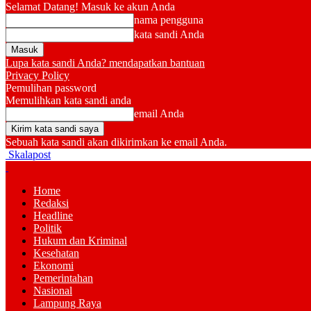
Selamat Datang! Masuk ke akun Anda
nama pengguna
kata sandi Anda
Lupa kata sandi Anda? mendapatkan bantuan
Privacy Policy
Pemulihan password
Memulihkan kata sandi anda
email Anda
Sebuah kata sandi akan dikirimkan ke email Anda.
Skalapost
Home
Redaksi
Headline
Politik
Hukum dan Kriminal
Kesehatan
Ekonomi
Pemerintahan
Nasional
Lampung Raya