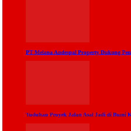
PT Melana Andespal Property Dukung Pen
Tuduhan Proyek Jalan Asal Jadi di Bumi