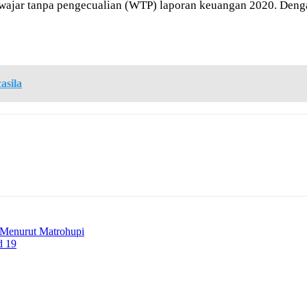
jar tanpa pengecualian (WTP) laporan keuangan 2020. Dengan 
asila
 Menurut Matrohupi
d 19