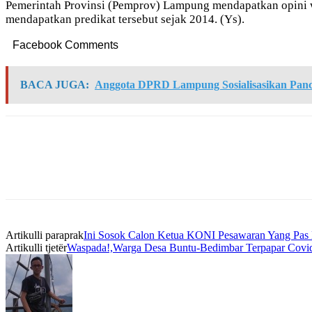
Pemerintah Provinsi (Pemprov) Lampung mendapatkan opini wa
mendapatkan predikat tersebut sejak 2014. (Ys).
Facebook Comments
BACA JUGA:
Anggota DPRD Lampung Sosialisasikan Panc
Artikulli paraprak
Ini Sosok Calon Ketua KONI Pesawaran Yang Pas
Artikulli tjetër
Waspada!,Warga Desa Buntu-Bedimbar Terpapar Covi