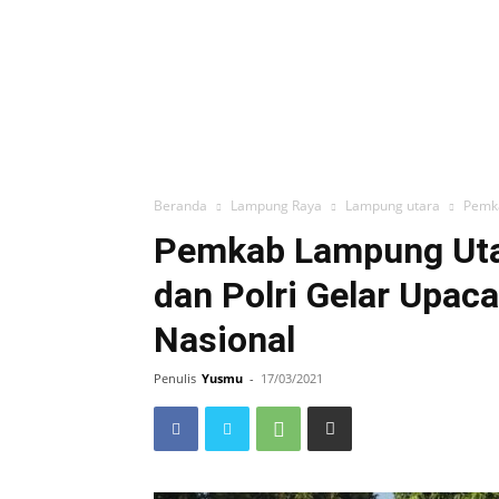
Beranda
Lampung Raya
Lampung utara
Pemka
Pemkab Lampung Uta
dan Polri Gelar Upac
Nasional
Penulis
Yusmu
-
17/03/2021