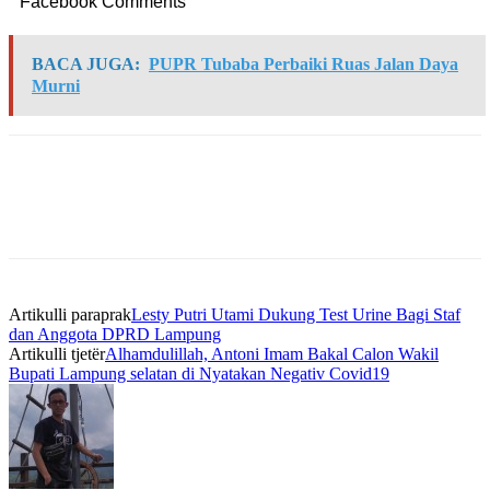
Facebook Comments
BACA JUGA:
PUPR Tubaba Perbaiki Ruas Jalan Daya
Murni
Artikulli paraprak
Lesty Putri Utami Dukung Test Urine Bagi Staf
dan Anggota DPRD Lampung
Artikulli tjetër
Alhamdulillah, Antoni Imam Bakal Calon Wakil
Bupati Lampung selatan di Nyatakan Negativ Covid19