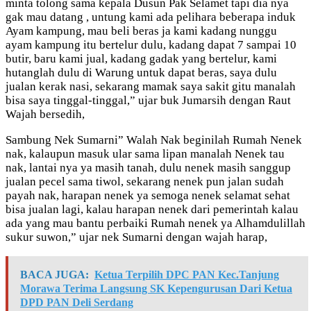
minta tolong sama kepala Dusun Pak Selamet tapi dia nya
gak mau datang , untung kami ada pelihara beberapa induk
Ayam kampung, mau beli beras ja kami kadang nunggu
ayam kampung itu bertelur dulu, kadang dapat 7 sampai 10
butir, baru kami jual, kadang gadak yang bertelur, kami
hutanglah dulu di Warung untuk dapat beras, saya dulu
jualan kerak nasi, sekarang mamak saya sakit gitu manalah
bisa saya tinggal-tinggal,” ujar buk Jumarsih dengan Raut
Wajah bersedih,
Sambung Nek Sumarni” Walah Nak beginilah Rumah Nenek
nak, kalaupun masuk ular sama lipan manalah Nenek tau
nak, lantai nya ya masih tanah, dulu nenek masih sanggup
jualan pecel sama tiwol, sekarang nenek pun jalan sudah
payah nak, harapan nenek ya semoga nenek selamat sehat
bisa jualan lagi, kalau harapan nenek dari pemerintah kalau
ada yang mau bantu perbaiki Rumah nenek ya Alhamdulillah
sukur suwon,” ujar nek Sumarni dengan wajah harap,
BACA JUGA:
Ketua Terpilih DPC PAN Kec.Tanjung
Morawa Terima Langsung SK Kepengurusan Dari Ketua
DPD PAN Deli Serdang