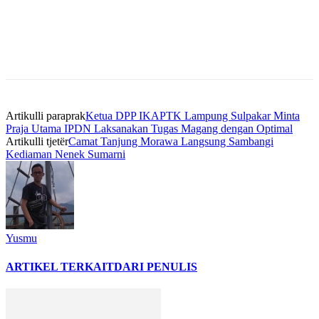
Artikulli paraprak
Ketua DPP IKAPTK Lampung Sulpakar Minta
Praja Utama IPDN Laksanakan Tugas Magang dengan Optimal
Artikulli tjetër
Camat Tanjung Morawa Langsung Sambangi
Kediaman Nenek Sumarni
Yusmu
ARTIKEL TERKAIT
DARI PENULIS