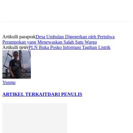
Artikulli paraprak
Desa Umbulan Digegerkan oleh Peristiwa
Perampokan yang Menewaskan Salah Satu Warga
Artikulli tjetër
PLN Buka Posko Informasi Tagihan Listrik
Yusmu
ARTIKEL TERKAIT
DARI PENULIS