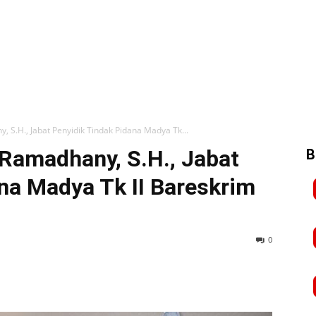
 S.H., Jabat Penyidik Tindak Pidana Madya Tk...
Ramadhany, S.H., Jabat
B
na Madya Tk II Bareskrim
0