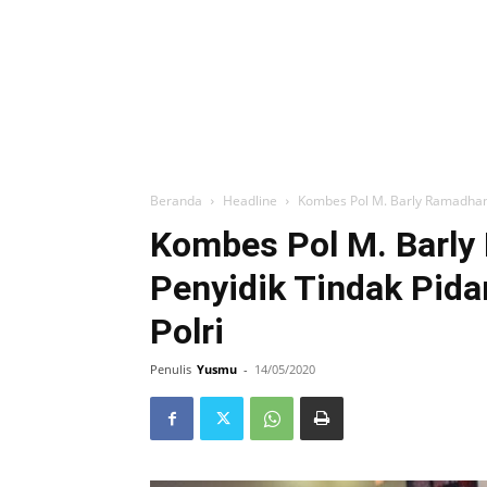
Beranda
Headline
Kombes Pol M. Barly Ramadhany,
Kombes Pol M. Barly 
Penyidik Tindak Pida
Polri
Penulis
Yusmu
-
14/05/2020