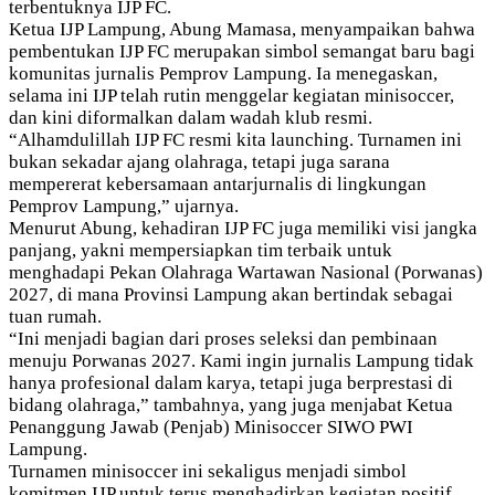
terbentuknya IJP FC.
Ketua IJP Lampung, Abung Mamasa, menyampaikan bahwa
pembentukan IJP FC merupakan simbol semangat baru bagi
komunitas jurnalis Pemprov Lampung. Ia menegaskan,
selama ini IJP telah rutin menggelar kegiatan minisoccer,
dan kini diformalkan dalam wadah klub resmi.
“Alhamdulillah IJP FC resmi kita launching. Turnamen ini
bukan sekadar ajang olahraga, tetapi juga sarana
mempererat kebersamaan antarjurnalis di lingkungan
Pemprov Lampung,” ujarnya.
Menurut Abung, kehadiran IJP FC juga memiliki visi jangka
panjang, yakni mempersiapkan tim terbaik untuk
menghadapi Pekan Olahraga Wartawan Nasional (Porwanas)
2027, di mana Provinsi Lampung akan bertindak sebagai
tuan rumah.
“Ini menjadi bagian dari proses seleksi dan pembinaan
menuju Porwanas 2027. Kami ingin jurnalis Lampung tidak
hanya profesional dalam karya, tetapi juga berprestasi di
bidang olahraga,” tambahnya, yang juga menjabat Ketua
Penanggung Jawab (Penjab) Minisoccer SIWO PWI
Lampung.
Turnamen minisoccer ini sekaligus menjadi simbol
komitmen IJP untuk terus menghadirkan kegiatan positif