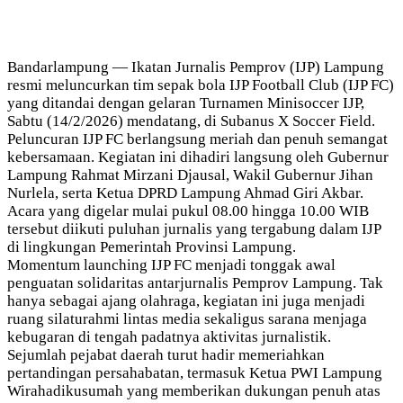
Bandarlampung — Ikatan Jurnalis Pemprov (IJP) Lampung
resmi meluncurkan tim sepak bola IJP Football Club (IJP FC)
yang ditandai dengan gelaran Turnamen Minisoccer IJP,
Sabtu (14/2/2026) mendatang, di Subanus X Soccer Field.
Peluncuran IJP FC berlangsung meriah dan penuh semangat
kebersamaan. Kegiatan ini dihadiri langsung oleh Gubernur
Lampung Rahmat Mirzani Djausal, Wakil Gubernur Jihan
Nurlela, serta Ketua DPRD Lampung Ahmad Giri Akbar.
Acara yang digelar mulai pukul 08.00 hingga 10.00 WIB
tersebut diikuti puluhan jurnalis yang tergabung dalam IJP
di lingkungan Pemerintah Provinsi Lampung.
Momentum launching IJP FC menjadi tonggak awal
penguatan solidaritas antarjurnalis Pemprov Lampung. Tak
hanya sebagai ajang olahraga, kegiatan ini juga menjadi
ruang silaturahmi lintas media sekaligus sarana menjaga
kebugaran di tengah padatnya aktivitas jurnalistik.
Sejumlah pejabat daerah turut hadir memeriahkan
pertandingan persahabatan, termasuk Ketua PWI Lampung
Wirahadikusumah yang memberikan dukungan penuh atas